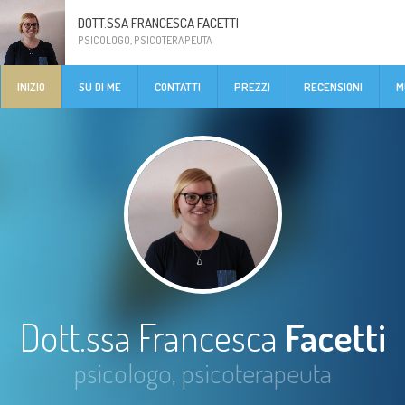
DOTT.SSA FRANCESCA FACETTI
PSICOLOGO, PSICOTERAPEUTA
INIZIO
SU DI ME
CONTATTI
PREZZI
RECENSIONI
M
Dott.ssa Francesca
Facetti
psicologo, psicoterapeuta