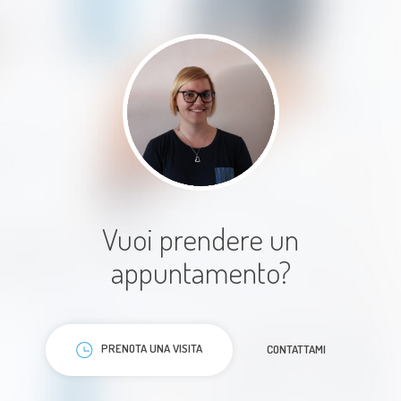
affrontare le sfide e il coraggio per
andare avanti, ogni seduta con lei è
stato un passo verso la rinascita.
Grazie grazie grazie!
Paziente
Vuoi prendere un
appuntamento?
Ho fatto solo un colloquio, ma mi è
sembrata attenta a disponibile
PRENOTA UNA VISITA
CONTATTAMI
Paziente