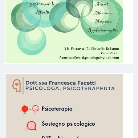
La Dottoressa Francesca Sa essere
Empatica e allo stesso tempo
professionale e concreta!
Paziente
La dottoressa é stata molto
accogliente, disponibile e attenta
agli obiettivi da me indicati. Come
prima visita mi ha fatto un'ottima
impressione.