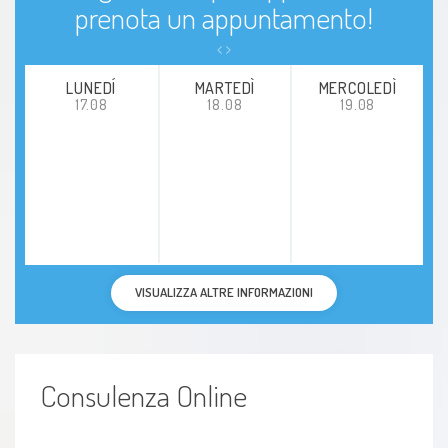
prenota un appuntamento!
Psicologia del femminile
Psicologia della gravidanza
LUNEDÍ
MARTEDÌ
MERCOLEDÌ
17.08
18.08
19.08
Sindrome di asperger
Violenza psicologica
Mobbing
Depressione
VISUALIZZA ALTRE INFORMAZIONI
disturbo mentale
Nevrosi
Consulenza Online
Sovrappeso