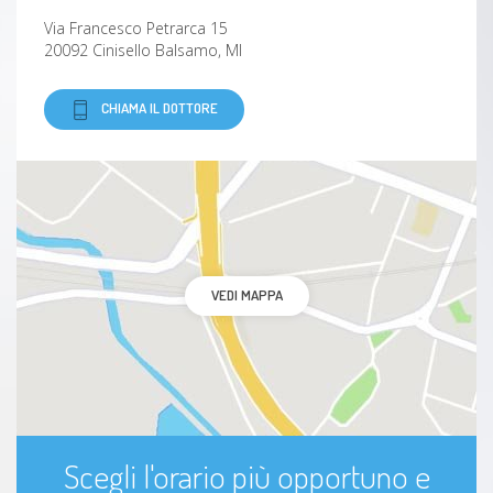
Via Francesco Petrarca 15
20092 Cinisello Balsamo, MI
Disturbi dell'umore
CHIAMA IL DOTTORE
Fobie
Sindrome da burnout
Ipocondria
Crisi
VEDI MAPPA
Dolore
Ritardo mentale
Difficoltà relazionali
Scegli l'orario più opportuno e