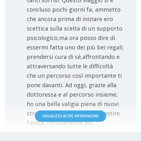
concluso pochi giorni fa, ammetto
che ancora prima di iniziare ero
scettica sulla scelta di un supporto
psicologico,ma ora posso dire di
essermi fatta uno dei più bei regali;
prendersi cura di sé,affrontando e
attraversando tutte le difficoltà
che un percorso così importante ti
pone davanti. Ad oggi, grazie alla
dottoressa e al percorso insieme,
ho una bella valigia piena di nuovi
strumenti per accogliere e gestire
VISUALIZZA ALTRE INFORMAZIONI
l'ansia, ritrovandomi più
consapevole e forte di prima.